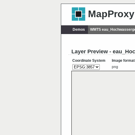
MapProxy
Demos
WMTS eau_Hochwasserge
Layer Preview - eau_H
Coordinate System
Image format
png